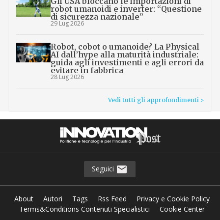
Gli USA bloccano le importazioni di
robot umanoidi e inverter: “Questione
di sicurezza nazionale”
29 Lug 2026
Robot, cobot o umanoide? La Physical
AI dall’hype alla maturità industriale:
guida agli investimenti e agli errori da
evitare in fabbrica
28 Lug 2026
Vedi tutti gli approfondimenti >
Seguici
About
Autori
Tags
Rss Feed
Privacy e Cookie Policy
Terms&Conditions Contenuti Specialistici
Cookie Center