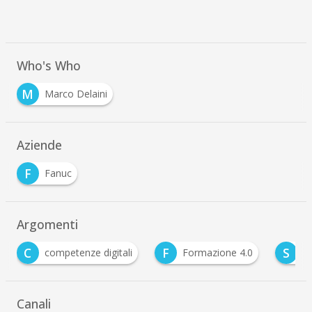
Who's Who
M
Marco Delaini
Aziende
F
Fanuc
Argomenti
F
S
nze digitali
Formazione 4.0
skill shortage
Canali