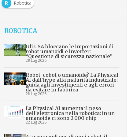
R
Robotica
ROBOTICA
Gli USA bloccano le importazioni di
robot umanoidi e inverter:
“Questione di sicurezza nazionale”
29 Lug 2026
Robot, cobot o umanoide? La Physical
AI dall’hype alla maturità industriale:
guida agli investimenti e agli errori
da evitare in fabbrica
28 Lug 2026
La Physical AI aumenta il peso
dell’elettronica nella robotica: in un
umanoide ci sono 2.000 chip
22 Lug 2026
AI e comandi vocali per i cobot: il