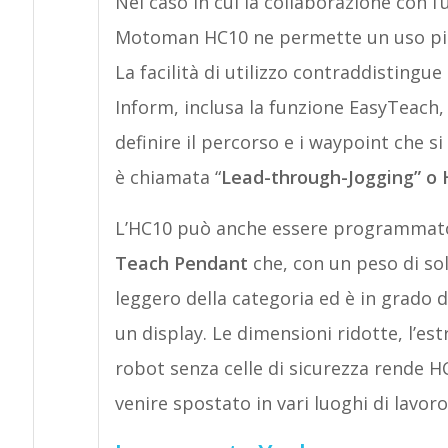
Nel caso in cui la collaborazione con l’
Motoman HC10 ne permette un uso più a
La facilità di utilizzo contraddistingu
Inform, inclusa la funzione EasyTeach, 
definire il percorso e i waypoint che s
è chiamata “
Lead-through-Jogging” o 
L’HC10 può anche essere programmato t
Teach Pendant
che, con un peso di sol
leggero della categoria ed è in grado d
un display. Le dimensioni ridotte, l’est
robot senza celle di sicurezza rende HC
venire spostato in vari luoghi di lavo