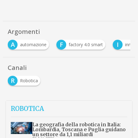
Argomenti
A
F
I
automazione
factory 4.0 smart
innov
Canali
R
Robotica
ROBOTICA
La geografia della robotica in Italia:
Lombardia, Toscana e Puglia guidano
un settore da 1,1 miliardi