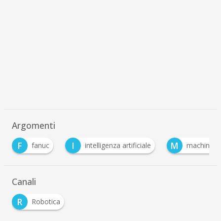
Argomenti
I
M
S
intelligenza artificiale
machine learning
Canali
R
Robotica