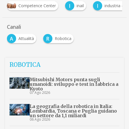
I
I
Competence Center
inail
industria 4.0
Canali
A
R
Attualità
Robotica
ROBOTICA
Mitsubishi Motors punta sugli
umanoidi: sviluppo e test in fabbrica a
Kyoto
07 Ago 2026
La geografia della robotica in Italia:
Lombardia, Toscana e Puglia guidano
un settore da 1,1 miliardi
06 Ago 2026