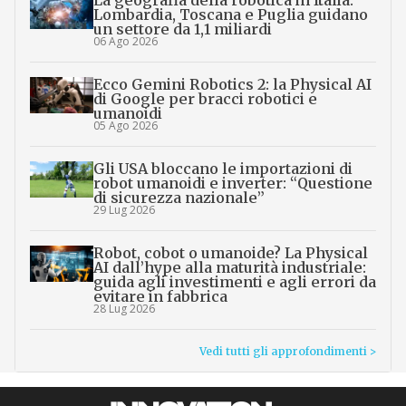
La geografia della robotica in Italia:
Lombardia, Toscana e Puglia guidano
un settore da 1,1 miliardi
06 Ago 2026
Ecco Gemini Robotics 2: la Physical AI
di Google per bracci robotici e
umanoidi
05 Ago 2026
Gli USA bloccano le importazioni di
robot umanoidi e inverter: “Questione
di sicurezza nazionale”
29 Lug 2026
Robot, cobot o umanoide? La Physical
AI dall’hype alla maturità industriale:
guida agli investimenti e agli errori da
evitare in fabbrica
28 Lug 2026
Vedi tutti gli approfondimenti >