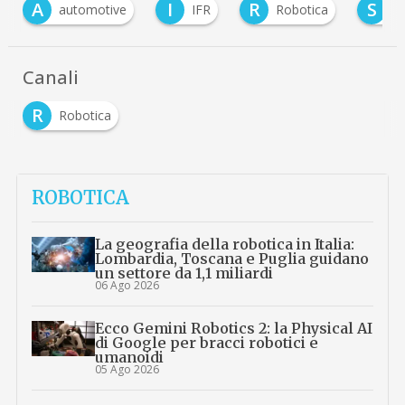
I
R
S
otive
IFR
Robotica
sostenibilità
Canali
R
Robotica
ROBOTICA
La geografia della robotica in Italia:
Lombardia, Toscana e Puglia guidano
un settore da 1,1 miliardi
06 Ago 2026
Ecco Gemini Robotics 2: la Physical AI
di Google per bracci robotici e
umanoidi
05 Ago 2026