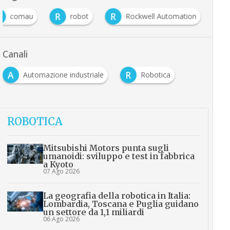
C
R
R
comau
robot
Rockwell Automation
Canali
A
R
Automazione industriale
Robotica
ROBOTICA
Mitsubishi Motors punta sugli
umanoidi: sviluppo e test in fabbrica
a Kyoto
07 Ago 2026
La geografia della robotica in Italia:
Lombardia, Toscana e Puglia guidano
un settore da 1,1 miliardi
06 Ago 2026