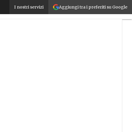
Aggiungi tra i preferiti su Google
Rockwell Automation e Comau insieme per integrar
I nostri servizi