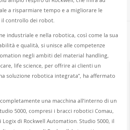
 più ampio respiro di Rockwell, che mira ad
iale a risparmiare tempo e a migliorare le
l controllo dei robot.
e industriale e nella robotica, così come la sua
abilità e qualità, si unisce alle competenze
tomation negli ambiti del material handling,
e, life science, per offrire ai clienti un
na soluzione robotica integrata”, ha affermato
 completamente una macchina all’interno di un
udio 5000, compresi i bracci robotici Comau,
i Logix di Rockwell Automation. Studio 5000, il