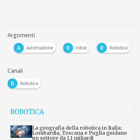
Argomenti
A
R
R
AI
automazione
robot
Robotica
Canali
R
Robotica
ROBOTICA
La geografia della robotica in Italia:
Lombardia, Toscana e Puglia guidano
un settore da 1,1 miliardi