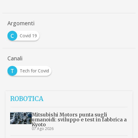
Argomenti
C
Covid 19
Canali
T
Tech for Covid
ROBOTICA
Mitsubishi Motors punta sugli
umanoidi: sviluppo e test in fabbrica a
Kyoto
07 Ago 2026