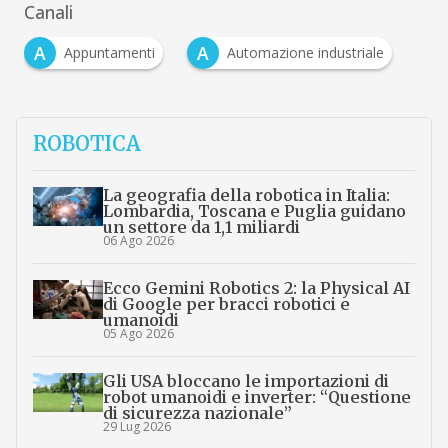
Canali
A
A
Appuntamenti
Automazione industriale
ROBOTICA
La geografia della robotica in Italia:
Lombardia, Toscana e Puglia guidano
un settore da 1,1 miliardi
06 Ago 2026
Ecco Gemini Robotics 2: la Physical AI
di Google per bracci robotici e
umanoidi
05 Ago 2026
Gli USA bloccano le importazioni di
robot umanoidi e inverter: “Questione
di sicurezza nazionale”
29 Lug 2026