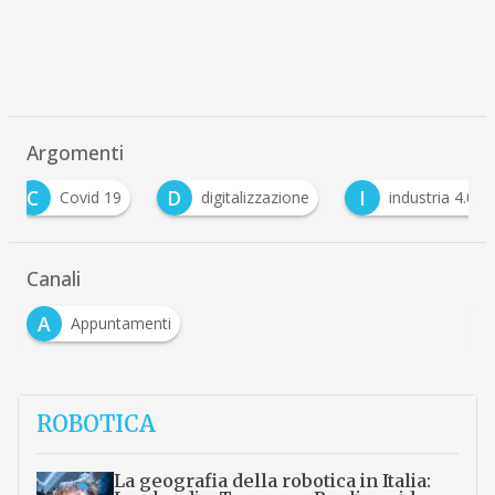
Argomenti
C
D
I
Covid 19
digitalizzazione
industria 4.0
Canali
A
Appuntamenti
ROBOTICA
La geografia della robotica in Italia: