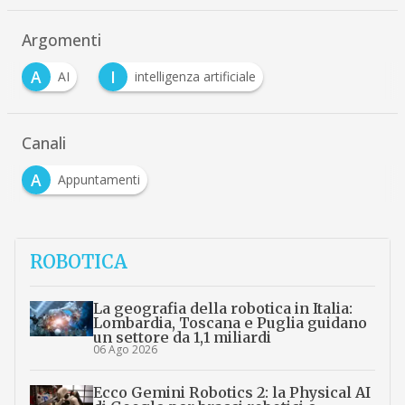
Argomenti
A
I
AI
intelligenza artificiale
Canali
A
Appuntamenti
ROBOTICA
La geografia della robotica in Italia:
Lombardia, Toscana e Puglia guidano
un settore da 1,1 miliardi
06 Ago 2026
Ecco Gemini Robotics 2: la Physical AI