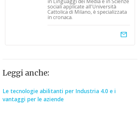
in Linguaggi dei Media e in Scienze
sociali applicate all'Università
Cattolica di Milano, è specializzata
in cronaca.
email
Leggi anche:
Le tecnologie abilitanti per Industria 4.0 e i
vantaggi per le aziende