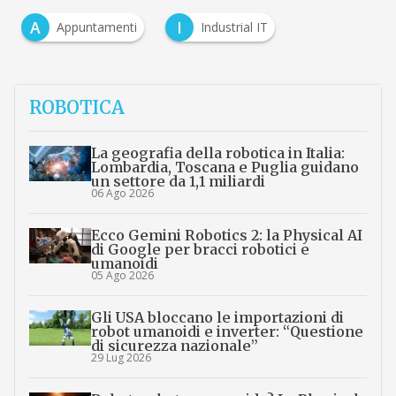
A
I
Appuntamenti
Industrial IT
…
ROBOTICA
La geografia della robotica in Italia:
Lombardia, Toscana e Puglia guidano
un settore da 1,1 miliardi
06 Ago 2026
Ecco Gemini Robotics 2: la Physical AI
di Google per bracci robotici e
umanoidi
05 Ago 2026
Gli USA bloccano le importazioni di
robot umanoidi e inverter: “Questione
di sicurezza nazionale”
29 Lug 2026