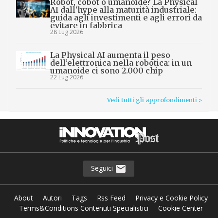
Robot, cobot o umanoide? La Physical
AI dall’hype alla maturità industriale:
guida agli investimenti e agli errori da
evitare in fabbrica
28 Lug 2026
La Physical AI aumenta il peso
dell’elettronica nella robotica: in un
umanoide ci sono 2.000 chip
22 Lug 2026
Vedi tutti gli approfondimenti >
Seguici
About
Autori
Tags
Rss Feed
Privacy e Cookie Policy
Terms&Conditions Contenuti Specialistici
Cookie Center