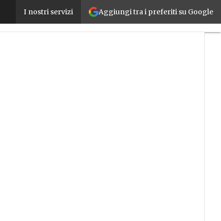
Aggiungi tra i preferiti su Google
Lean Robotics: che cos’è e perché è adatta anche al
I nostri servizi