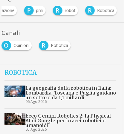
P
R
R
mazione
pmi
robot
Robotica
Canali
O
R
Opinioni
Robotica
ROBOTICA
La geografia della robotica in Italia:
Lombardia, Toscana e Puglia guidano
un settore da 1,1 miliardi
06 Ago 2026
Ecco Gemini Robotics 2: la Physical
AI di Google per bracci robotici e
umanoidi
05 Ago 2026