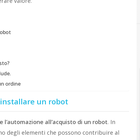
rare valore.
A
auto
robot
sto?
lude.
un ordine
installare un robot
e l’automazione all’acquisto di un robot
. In
no degli elementi che possono contribuire al