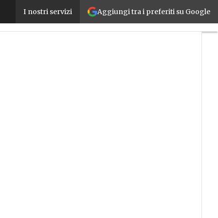
Aggiungi tra i preferiti su Google
L’Intelligenza Artificiale a portata di PMI, se ne p
I nostri servizi