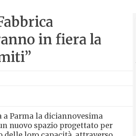
Fabbrica
anno in fiera la
miti”
na a Parma la diciannovesima
 un nuovo spazio progettato per
o delle loro capacità, attraverso