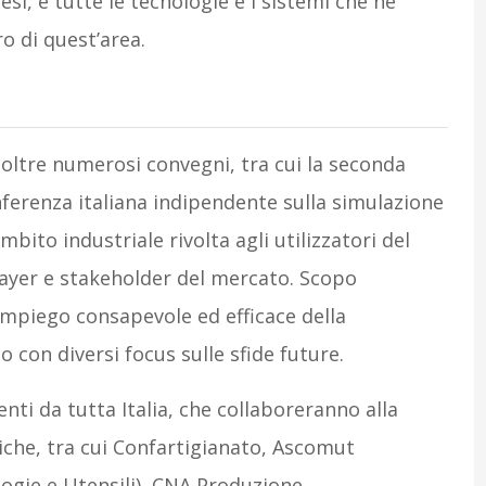
si, e tutte le tecnologie e i sistemi che ne
ro di quest’area.
inoltre numerosi convegni, tra cui la seconda
ferenza italiana indipendente sulla simulazione
ito industriale rivolta agli utilizzatori del
player e stakeholder del mercato. Scopo
 impiego consapevole ed efficace della
 con diversi focus sulle sfide future.
ti da tutta Italia, che collaboreranno alla
tiche, tra cui Confartigianato, Ascomut
ogie e Utensili), CNA Produzione