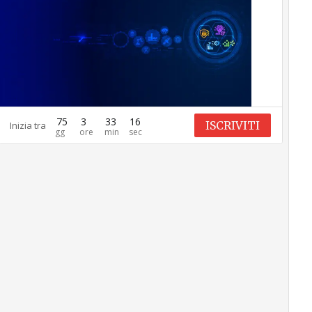
75
3
33
15
ISCRIVITI
Inizia tra