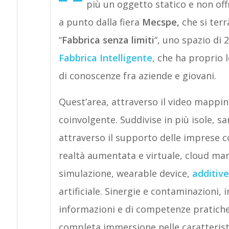
più un oggetto statico e non off
a punto dalla fiera
Mecspe,
che si terr
“
Fabbrica senza limiti
“, uno spazio di 
Fabbrica Intelligente
, che ha proprio 
di conoscenze fra aziende e giovani.
Quest’area, attraverso il video mapping
coinvolgente. Suddivise in più isole, s
attraverso il supporto delle imprese co
realtà aumentata e virtuale, cloud manu
simulazione, wearable device,
additiv
artificiale. Sinergie e contaminazioni,
informazioni e di competenze pratiche 
completa immersione nelle caratteristi