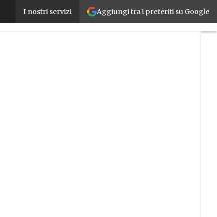
Aggiungi tra i preferiti su Google
Mecspe e Cluster Fabbrica Intelligente porteranno i
I nostri servizi