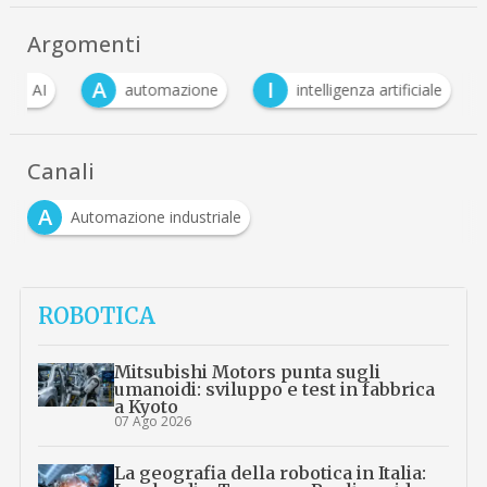
Argomenti
A
A
I
AI
automazione
intelligenza artificiale
Canali
A
Automazione industriale
ROBOTICA
Mitsubishi Motors punta sugli
umanoidi: sviluppo e test in fabbrica
a Kyoto
07 Ago 2026
La geografia della robotica in Italia: