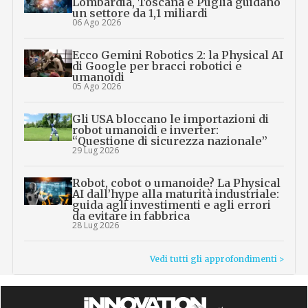
Lombardia, Toscana e Puglia guidano
un settore da 1,1 miliardi
06 Ago 2026
Ecco Gemini Robotics 2: la Physical AI
di Google per bracci robotici e
umanoidi
05 Ago 2026
Gli USA bloccano le importazioni di
robot umanoidi e inverter:
“Questione di sicurezza nazionale”
29 Lug 2026
Robot, cobot o umanoide? La Physical
AI dall’hype alla maturità industriale:
guida agli investimenti e agli errori
da evitare in fabbrica
28 Lug 2026
Vedi tutti gli approfondimenti >