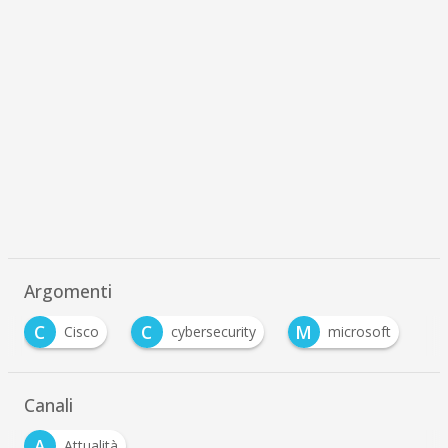
Argomenti
C
C
M
Cisco
cybersecurity
microsoft
Canali
A
Attualità