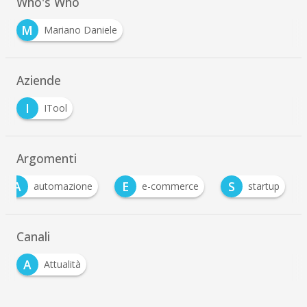
Who's Who
M
Mariano Daniele
Aziende
I
ITool
Argomenti
A
E
S
automazione
e-commerce
startup
Canali
A
Attualità