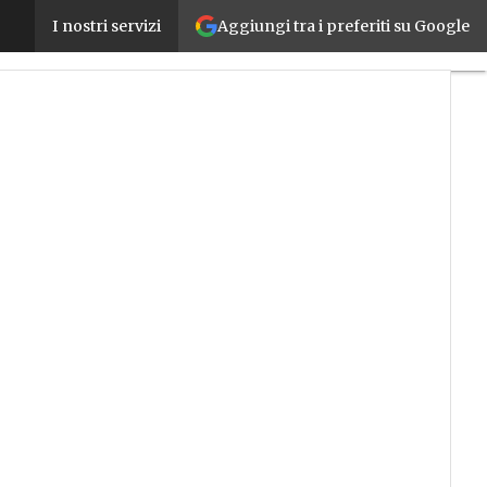
Aggiungi tra i preferiti su Google
Editoria, Digital360 acquisisce Business Publicati
I nostri servizi