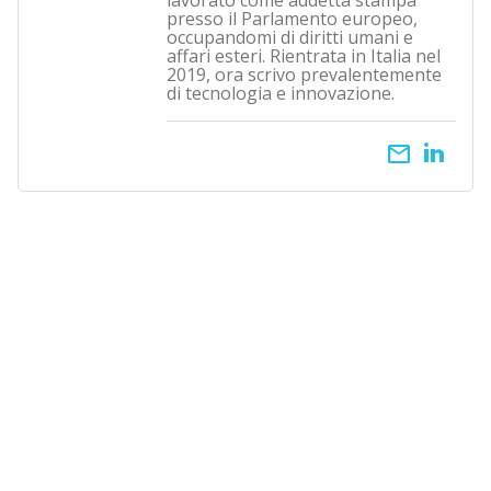
lavorato come addetta stampa
presso il Parlamento europeo,
occupandomi di diritti umani e
affari esteri. Rientrata in Italia nel
2019, ora scrivo prevalentemente
di tecnologia e innovazione.
email