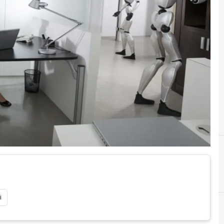
C
competenze digitali
i