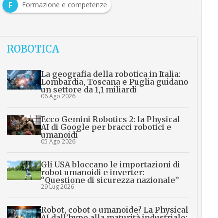
F
Formazione e competenze
ROBOTICA
La geografia della robotica in Italia:
Lombardia, Toscana e Puglia guidano
un settore da 1,1 miliardi
06 Ago 2026
Ecco Gemini Robotics 2: la Physical
AI di Google per bracci robotici e
umanoidi
05 Ago 2026
Gli USA bloccano le importazioni di
robot umanoidi e inverter:
“Questione di sicurezza nazionale”
29 Lug 2026
Robot, cobot o umanoide? La Physical
AI dall’hype alla maturità industriale: