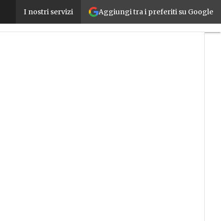
Aggiungi tra i preferiti su Google
Come cambieranno professioni non mediche e com
I nostri servizi