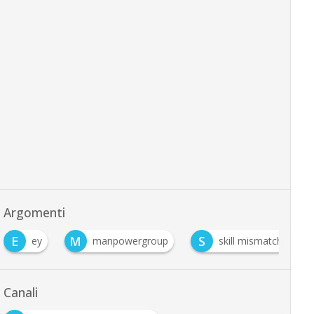
Argomenti
E
M
S
ey
manpowergroup
skill mismatch
Canali