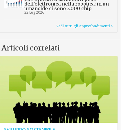
dell’elettronica nella robotica: in un
umanoide ci sono 2.000 chip
22 Lug 2026
Vedi tutti gli approfondimenti >
Articoli correlati
SVILUPPO SOSTENIBILE