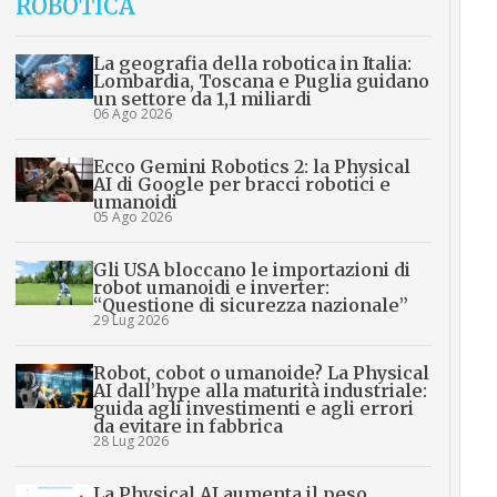
ROBOTICA
La geografia della robotica in Italia:
Lombardia, Toscana e Puglia guidano
un settore da 1,1 miliardi
06 Ago 2026
Ecco Gemini Robotics 2: la Physical
AI di Google per bracci robotici e
umanoidi
05 Ago 2026
Gli USA bloccano le importazioni di
robot umanoidi e inverter:
“Questione di sicurezza nazionale”
29 Lug 2026
Robot, cobot o umanoide? La Physical
AI dall’hype alla maturità industriale:
guida agli investimenti e agli errori
da evitare in fabbrica
28 Lug 2026
La Physical AI aumenta il peso