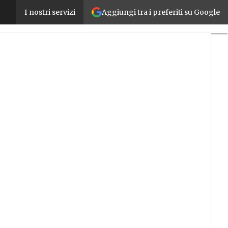
Aggiungi tra i preferiti su Google
Dottori in innovazione: a Bari quattro nuovi PhD str
I nostri servizi