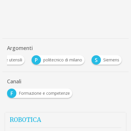
Argomenti
P
S
ine utensili
politecnico di milano
Siemens
Canali
F
Formazione e competenze
ROBOTICA