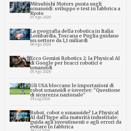
Mitsubishi Motors punta sugli
umanoidi: sviluppo e test in fabbrica a
Kyoto
07 Ago 2026
La geografia della robotica in Italia:
Lombardia, Toscana e Puglia guidano
un settore da 1,1 miliardi
06 Ago 2026
Ecco Gemini Robotics 2: la Physical AI
di Google per bracci robotici e
umanoidi
05 Ago 2026
Gli USA bloccano le importazioni di
robot umanoidi e inverter: “Questione
di sicurezza nazionale”
29 Lug 2026
Robot, cobot o umanoide? La Physical
AI dall’hype alla maturità industriale:
guida agli investimenti e agli errori da
evitare in fabbrica
28 Lug 2026