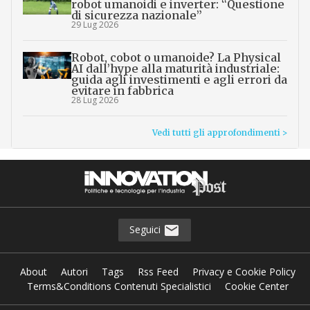
robot umanoidi e inverter: “Questione
di sicurezza nazionale”
29 Lug 2026
Robot, cobot o umanoide? La Physical
AI dall’hype alla maturità industriale:
guida agli investimenti e agli errori da
evitare in fabbrica
28 Lug 2026
Vedi tutti gli approfondimenti >
Seguici
About
Autori
Tags
Rss Feed
Privacy e Cookie Policy
Terms&Conditions Contenuti Specialistici
Cookie Center