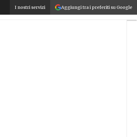
Aggiungi tra i preferiti su Google
L’offerta del Competence Center Made si arricchisc
I nostri servizi