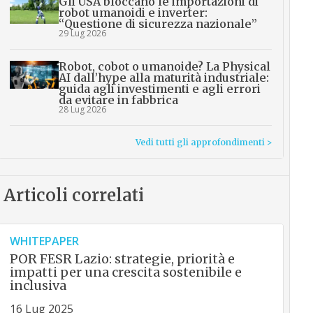
Gli USA bloccano le importazioni di
robot umanoidi e inverter:
“Questione di sicurezza nazionale”
29 Lug 2026
Robot, cobot o umanoide? La Physical
AI dall’hype alla maturità industriale:
guida agli investimenti e agli errori
da evitare in fabbrica
28 Lug 2026
Vedi tutti gli approfondimenti >
Articoli correlati
WHITEPAPER
POR FESR Lazio: strategie, priorità e
impatti per una crescita sostenibile e
inclusiva
16 Lug 2025