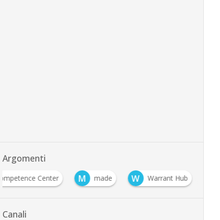
Argomenti
M
W
ompetence Center
made
Warrant Hub
Canali