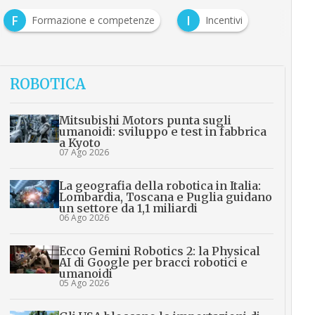
F
I
Formazione e competenze
Incentivi
ROBOTICA
Mitsubishi Motors punta sugli
umanoidi: sviluppo e test in fabbrica
a Kyoto
07 Ago 2026
La geografia della robotica in Italia:
Lombardia, Toscana e Puglia guidano
un settore da 1,1 miliardi
06 Ago 2026
Ecco Gemini Robotics 2: la Physical
AI di Google per bracci robotici e
umanoidi
05 Ago 2026