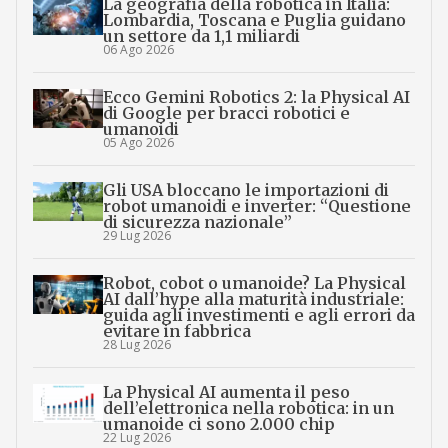
La geografia della robotica in Italia:
Lombardia, Toscana e Puglia guidano
un settore da 1,1 miliardi
06 Ago 2026
Ecco Gemini Robotics 2: la Physical AI
di Google per bracci robotici e
umanoidi
05 Ago 2026
Gli USA bloccano le importazioni di
robot umanoidi e inverter: “Questione
di sicurezza nazionale”
29 Lug 2026
Robot, cobot o umanoide? La Physical
AI dall’hype alla maturità industriale:
guida agli investimenti e agli errori da
evitare in fabbrica
28 Lug 2026
La Physical AI aumenta il peso
dell’elettronica nella robotica: in un
umanoide ci sono 2.000 chip
22 Lug 2026