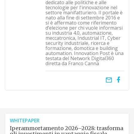
dedicato alle politiche e alle
tecnologie per l'innovazione nel
settore manifatturiero. Il portale è
nato alla fine di settembre 2016 e
si è affermato come riferimento
d’elezione per chi vuole informarsi
su industria 4.0, automazione,
meccatronica, Industrial IT, Cyber
security industriale, ricerca e
formazione, domotica e building
automation. Innovation Post è una
testata del Network Digital360
diretta da Franco Canna
email
WHITEPAPER
Iperammortamento 2026–2028: trasforma
gli investimenti in vantaggio fiscale