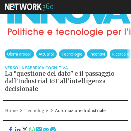
Ultimi articoli
Attualità
Tecnologie
Incentivi
Ricerca e
VERSO LA FABBRICA COGNITIVA
La “questione del dato” e il passaggio
dall’Industrial IoT all’intelligenza
decisionale
Home
Tecnologie
Automazione Industriale