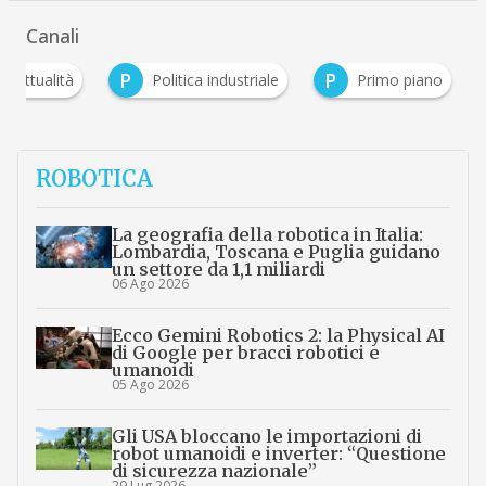
Canali
A
P
P
Attualità
Politica industriale
Primo pia
ROBOTICA
La geografia della robotica in Italia:
Lombardia, Toscana e Puglia guidano
un settore da 1,1 miliardi
06 Ago 2026
Ecco Gemini Robotics 2: la Physical AI
di Google per bracci robotici e
umanoidi
05 Ago 2026
Gli USA bloccano le importazioni di
robot umanoidi e inverter: “Questione
di sicurezza nazionale”
29 Lug 2026