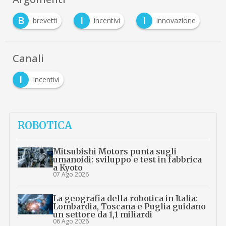
B
I
I
brevetti
incentivi
innovazione
Canali
I
Incentivi
ROBOTICA
Mitsubishi Motors punta sugli
umanoidi: sviluppo e test in fabbrica
a Kyoto
07 Ago 2026
La geografia della robotica in Italia:
Lombardia, Toscana e Puglia guidano
un settore da 1,1 miliardi
06 Ago 2026