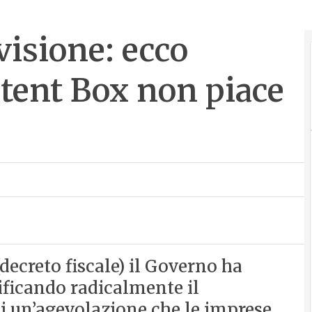
 visione: ecco
atent Box non piace
(decreto fiscale) il Governo ha
ificando radicalmente il
 un’agevolazione che le imprese