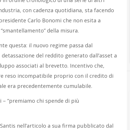
o in ordine cronologico di una serie di altri
ndustria, con cadenza quotidiana, sta facendo
 presidente Carlo Bonomi che non esita a
i “smantellamento” della misura.
ente questa: il nuovo regime passa dal
detassazione del reddito generato dall’asset a
iluppo associati al brevetto. Incentivo che,
re reso incompatibile proprio con il credito di
quale era precedentemente cumulabile.
i – “premiamo chi spende di più
antis nell’articolo a sua firma pubblicato dal