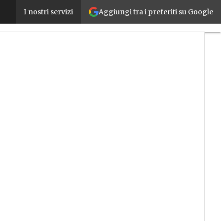
Aggiungi tra i preferiti su Google
Errori tecnici e di visione: ecco perché il nuovo Pat
I nostri servizi