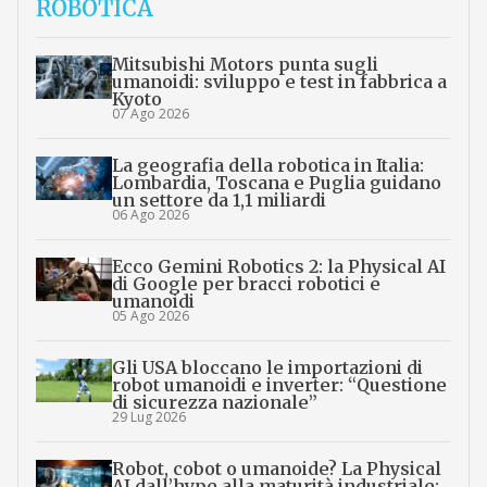
ROBOTICA
Mitsubishi Motors punta sugli
umanoidi: sviluppo e test in fabbrica a
Kyoto
07 Ago 2026
La geografia della robotica in Italia:
Lombardia, Toscana e Puglia guidano
un settore da 1,1 miliardi
06 Ago 2026
Ecco Gemini Robotics 2: la Physical AI
di Google per bracci robotici e
umanoidi
05 Ago 2026
Gli USA bloccano le importazioni di
robot umanoidi e inverter: “Questione
di sicurezza nazionale”
29 Lug 2026
Robot, cobot o umanoide? La Physical
AI dall’hype alla maturità industriale: