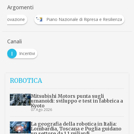
Argomenti
I
innovazione
Piano Nazionale di Ripresa e Resilie
Canali
I
Incentivi
ROBOTICA
Mitsubishi Motors punta sugli
umanoidi: sviluppo e test in fabbrica a
Kyoto
07 Ago 2026
La geografia della robotica in Italia:
Lombardia, Toscana e Puglia guidano
un settore da 1,1 miliardi