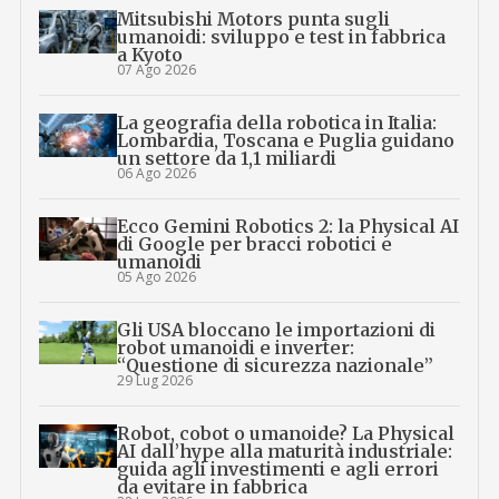
Mitsubishi Motors punta sugli
umanoidi: sviluppo e test in fabbrica
a Kyoto
07 Ago 2026
La geografia della robotica in Italia:
Lombardia, Toscana e Puglia guidano
un settore da 1,1 miliardi
06 Ago 2026
Ecco Gemini Robotics 2: la Physical AI
di Google per bracci robotici e
umanoidi
05 Ago 2026
Gli USA bloccano le importazioni di
robot umanoidi e inverter:
“Questione di sicurezza nazionale”
29 Lug 2026
Robot, cobot o umanoide? La Physical
AI dall’hype alla maturità industriale:
guida agli investimenti e agli errori
da evitare in fabbrica