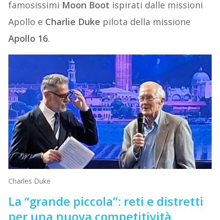
famosissimi
Moon Boot
ispirati dalle missioni
Apollo e
Charlie Duke
pilota della missione
Apollo 16
.
Charles Duke
La “grande piccola”: reti e distretti
per una nuova competitività