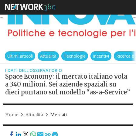
Ultimi articoli
Attualità
Tecnologie
Incentivi
Ricerca e
I DATI DELL'OSSERVATORIO
Space Economy: il mercato italiano vola
a 340 milioni. Sei aziende spaziali su
dieci puntano sul modello “as-a-Service”
Home
Attualità
Mercati