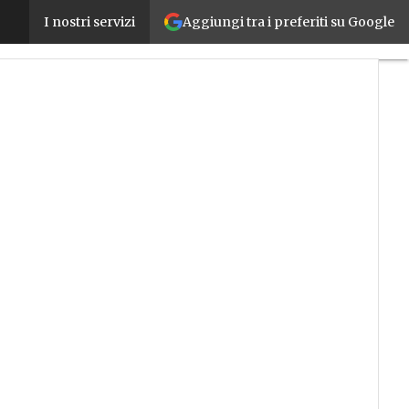
Aggiungi tra i preferiti su Google
Transizione 4.0 2020-2022, tutti i codici tributo per 
I nostri servizi