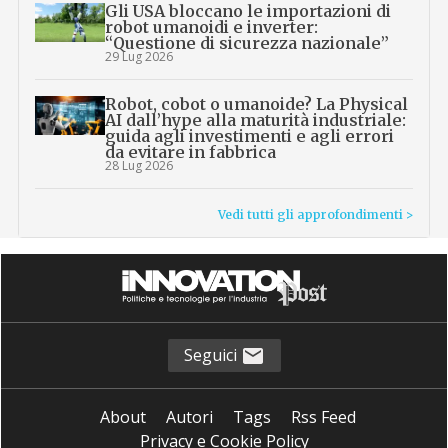
Gli USA bloccano le importazioni di
robot umanoidi e inverter:
“Questione di sicurezza nazionale”
29 Lug 2026
Robot, cobot o umanoide? La Physical
AI dall’hype alla maturità industriale:
guida agli investimenti e agli errori
da evitare in fabbrica
28 Lug 2026
Vedi tutti gli approfondimenti >
Seguici
About
Autori
Tags
Rss Feed
Privacy e Cookie Policy