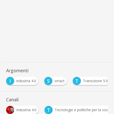
Argomenti
I
S
T
industria 4.0
smact
Transizione 5.0
Canali
T
Industria 4.0
Tecnologie e politiche per la sostenibilità