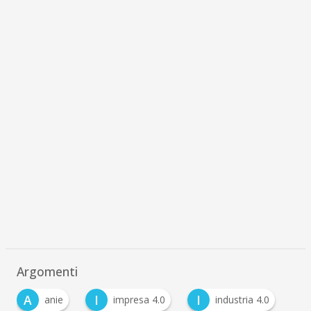
Argomenti
A
I
I
anie
impresa 4.0
industria 4.0