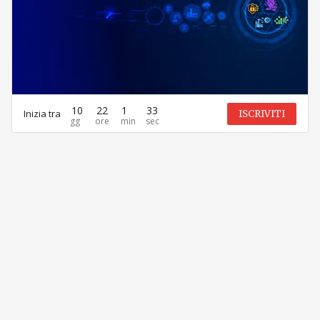
10
22
1
33
Inizia tra
ISCRIVITI