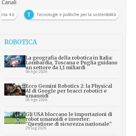
Canali
T
Industria 4.0
Tecnologie e politiche per la sostenibilità
ROBOTICA
La geografia della robotica in Italia:
Lombardia, Toscana e Puglia guidano
un settore da 1,1 miliardi
06 Ago 2026
Ecco Gemini Robotics 2: la Physical
AI di Google per bracci robotici e
umanoidi
05 Ago 2026
Gli USA bloccano le importazioni di
robot umanoidi e inverter:
“Questione di sicurezza nazionale”
29 Lug 2026