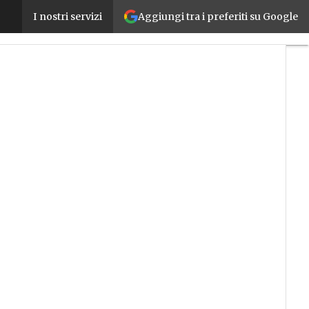
Aggiungi tra i preferiti su Google
Circular economy e industria 4.0: come cambiano pr
I nostri servizi