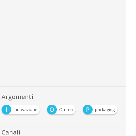
Argomenti
I
O
P
R
innovazione
Omron
packaging
Canali