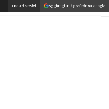
Aggiungi tra i preferiti su Google
Da Samas e Omron una cella robotica dotata di circu
I nostri servizi