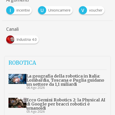
I
U
V
incentivi
Unioncamere
voucher
Canali
Industria 4.0
ROBOTICA
La geografia della robotica in Italia:
Lombardia, Toscana e Puglia guidano
un settore da 1,1 miliardi
06 Ago 2026
Ecco Gemini Robotics 2: la Physical AI
di Google per bracci robotici e
umanoidi
05 Ago 2026