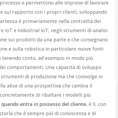
 processo e permettono alle imprese di lavorare
A
a
e sul rapporto con i propri clienti, sviluppando
partenza è primariamente nella centralità dei
re IoT e Industrial IoT, negli strumenti di analisi
B
big data
ione sui prodotti da una parte e che consegnano
one e sulla robotica in particolare nuove fonti
rca tenendo conto, ad esempio in modo più
 dei comportamenti. Una capacità di sviluppo
i strumenti di produzione ma che coinvolge in
la abse di una prospettiva che cambia il
concretamente di ribaltare i modelli più
a quando entra in possesso del cliente
, è lì, con
 storia che è sempre più di conoscenza e di