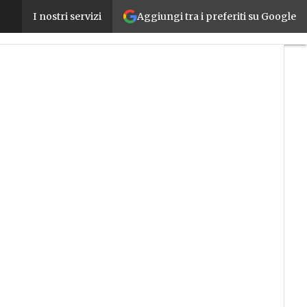
Aggiungi tra i preferiti su Google
IoT, big data, robotica, smart product e servitizzaz
I nostri servizi