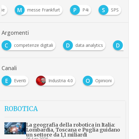
M
P
S
nie
messe Frankfurt
P4i
SPS
Argomenti
C
D
D
competenze digitali
data analytics
Digita
Canali
E
O
Eventi
Industria 4.0
Opinioni
ROBOTICA
La geografia della robotica in Italia:
Lombardia, Toscana e Puglia guidano
un settore da 1,1 miliardi
06 Ago 2026