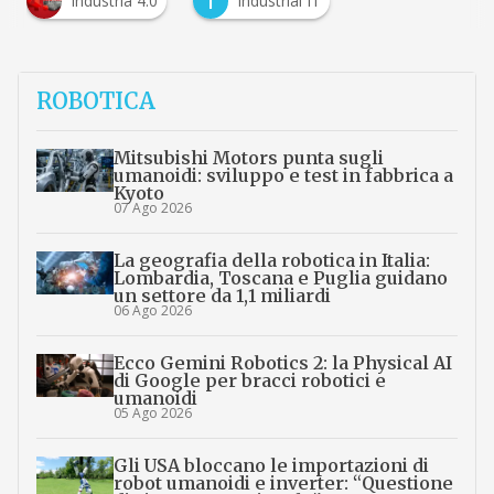
I
Industria 4.0
Industrial IT
ROBOTICA
Mitsubishi Motors punta sugli
umanoidi: sviluppo e test in fabbrica a
Kyoto
07 Ago 2026
La geografia della robotica in Italia:
Lombardia, Toscana e Puglia guidano
un settore da 1,1 miliardi
06 Ago 2026
Ecco Gemini Robotics 2: la Physical AI
di Google per bracci robotici e
umanoidi
05 Ago 2026
Gli USA bloccano le importazioni di
robot umanoidi e inverter: “Questione