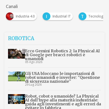
Canali
I
T
Industria 4.0
Industrial IT
Tecnologie e politich
ROBOTICA
Ecco Gemini Robotics 2: la Physical AI
di Google per bracci robotici e
umanoidi
05 Ago 2026
Gli USA bloccano le importazioni di
robot umanoidi e inverter: “Questione
di sicurezza nazionale”
29 Lug 2026
Robot, cobot o umanoide? La Physical
AI dall’hype alla maturità industriale:
guida agli investimenti e agli errori da
evitare in fabbrica