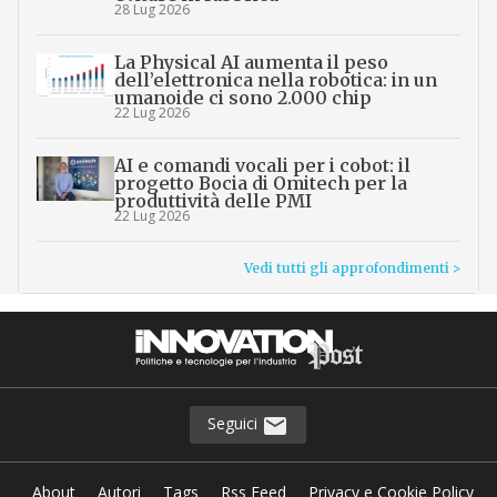
28 Lug 2026
La Physical AI aumenta il peso
dell’elettronica nella robotica: in un
umanoide ci sono 2.000 chip
22 Lug 2026
AI e comandi vocali per i cobot: il
progetto Bocia di Omitech per la
produttività delle PMI
22 Lug 2026
Vedi tutti gli approfondimenti >
Seguici
About
Autori
Tags
Rss Feed
Privacy e Cookie Policy