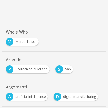
Who's Who
M
Marco Taisch
Aziende
P
S
Politecnico di Milano
Sap
Argomenti
D
D
artificial intelligence
digital manufacturing
Digita