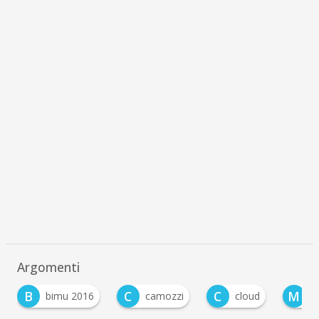
Argomenti
C
C
M
camozzi
cloud
manutenzione predittiv