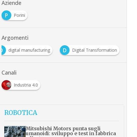
Aziende
P
Porini
Argomenti
D
D
digital manufacturing
Digital Transformation
Canali
Industria 4.0
ROBOTICA
Mitsubishi Motors punta sugli
umanoidi: sviluppo e test in fabbrica