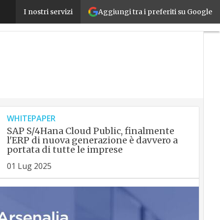
Perché è importante digitalizzare i frontline worke
Aggiungi tra i preferiti su Google
I nostri servizi
WHITEPAPER
SAP S/4Hana Cloud Public, finalmente
l'ERP di nuova generazione è davvero a
portata di tutte le imprese
01 Lug 2025