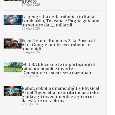
a Kyoto
07 Ago 2026
La geografia della robotica in Italia:
Lombardia, Toscana e Puglia guidano
un settore da 1,1 miliardi
06 Ago 2026
Ecco Gemini Robotics 2: la Physical
AI di Google per bracci robotici e
umanoidi
05 Ago 2026
Gli USA bloccano le importazioni di
robot umanoidi e inverter:
“Questione di sicurezza nazionale”
29 Lug 2026
Robot, cobot o umanoide? La Physical
AI dall’hype alla maturità industriale:
guida agli investimenti e agli errori
da evitare in fabbrica
28 Lug 2026