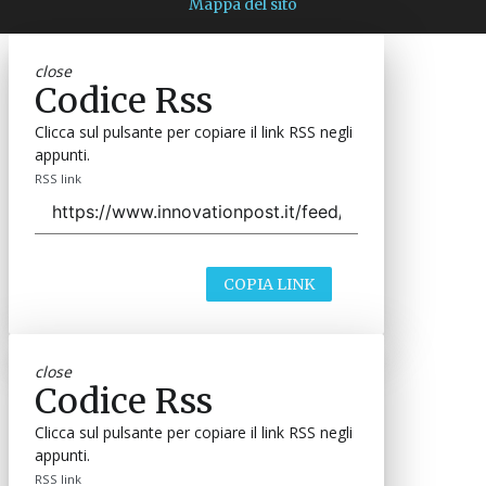
Argomenti
I
S
infrastrutture IT
smart manufacturing
Canali
Industria 4.0
ROBOTICA
Mitsubishi Motors punta sugli
umanoidi: sviluppo e test in fabbrica a