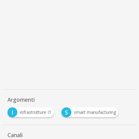
Scaricalo gratis!
DOWNLOAD
WHITEPAPER
NIS-2: Normative più severe in materia di
sicurezza informatica per la produzione
02 Dic 2025