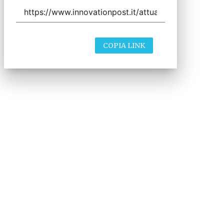
Kyoto
07 Ago 2026
La geografia della robotica in Italia:
Lombardia, Toscana e Puglia guidano
un settore da 1,1 miliardi
06 Ago 2026
Ecco Gemini Robotics 2: la Physical AI
di Google per bracci robotici e
umanoidi
05 Ago 2026
Gli USA bloccano le importazioni di
robot umanoidi e inverter: “Questione
di sicurezza nazionale”
29 Lug 2026
Robot, cobot o umanoide? La Physical
AI dall’hype alla maturità industriale:
guida agli investimenti e agli errori da
evitare in fabbrica
28 Lug 2026