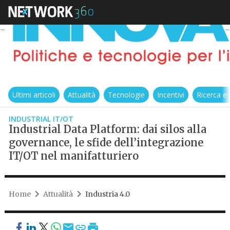
Ultimi articoli
Attualità
Tecnologie
Incentivi
Ricerca e
INDUSTRIAL IT/OT
Industrial Data Platform: dai silos alla
governance, le sfide dell’integrazione
IT/OT nel manifatturiero
Home
Attualità
Industria 4.0